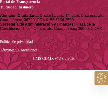
Portal de Transparencia
Tu ciudad, tu dinero
Atención Ciudadana:
Doctor Lavista 144, col. Doctores, alc.
Cuauhtémoc, 06720, CDMX. 55 5134 2500
Secretaría de Administración y Finanzas:
Plaza de la
Constitución 1, col. Centro, alc. Cuauhtémoc, 06000, CDMX
Política de privacidad
Términos y Condiciones
CMS CDMX v1.18.2 2026
Acce