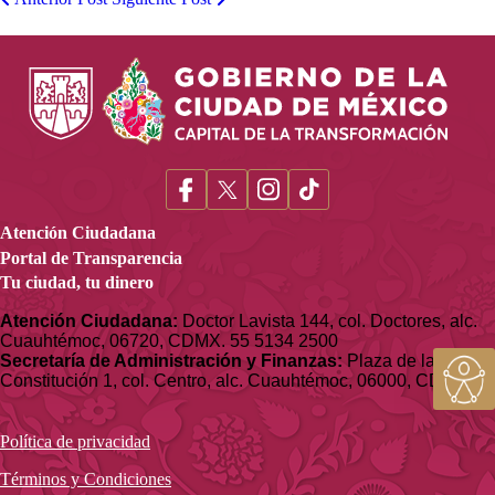
Atención Ciudadana
Portal de Transparencia
Tu ciudad, tu dinero
Atención Ciudadana:
Doctor Lavista 144, col. Doctores, alc.
Cuauhtémoc, 06720, CDMX. 55 5134 2500
Secretaría de Administración y Finanzas:
Plaza de la
Constitución 1, col. Centro, alc. Cuauhtémoc, 06000, CDMX
Acce
Política de privacidad
Términos y Condiciones